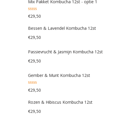
Mix Pakket Kombucha 12st - optie 1
Gewaardeerd
€
29,50
4.83
uit 5
Bessen & Lavendel Kombucha 12st
€
29,50
Passievrucht & Jasmijn Kombucha 12st
€
29,50
Gember & Munt Kombucha 12st
Gewaardeerd
€
29,50
5.00
uit 5
Rozen & Hibiscus Kombucha 12st
€
29,50