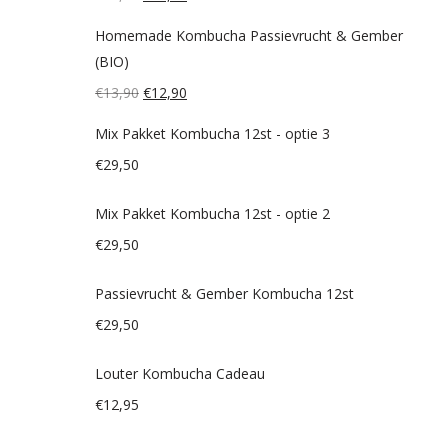
prijs
prijs
Homemade Kombucha Passievrucht & Gember
was:
is:
(BIO)
€13,90.
€12,90.
Oorspronkelijke
Huidige
€
13,90
€
12,90
prijs
prijs
Mix Pakket Kombucha 12st - optie 3
was:
is:
€
29,50
€13,90.
€12,90.
Mix Pakket Kombucha 12st - optie 2
€
29,50
Passievrucht & Gember Kombucha 12st
€
29,50
Louter Kombucha Cadeau
€
12,95