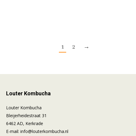
1 fles á 500 ml
1
2
→
Louter Kombucha
Louter Kombucha
Bleijerheidestraat 31
6462 AD, Kerkrade
E-mail:
info@louterkombucha.nl